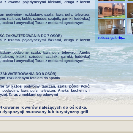
dna z dwoma pojedynczymi łóżkami, druga z łożem
an podwójny rozkładany, szafa, ława pufy, telewizor.
 (talerze, kubki, sztućce, czajnik, garnki, lodówka,)
, toaleta i umywalka) Taras z meblami ogrodowymi
ŚĆ ZAKWATEROWANIA DO 7 OSÓB)
zobacz galerię...
dna z trzema pojedynczymi łóżkami, druga z łożem
ładany podwójny, szafa, ława pufy, telewizor. Aneks
alerze, kubki, sztućce, czajnik, garnki, lodówka)
, toaleta i umywalka) Taras z meblami ogrodowymi
 ZAKWATEROWANIA DO 8 OSÓB)
wym, rozkładanym fotelem do spania
nie (w każdej podwójny tapczan, szafa, półki). Pokój
 podwójny, ława pufy, telewizor. Aneks kuchenny i
wyżej. Taras z meblami ogrodowymi
ytkowanie rowerów należących do ośrodka.
dyspozycji murowany lub turystyczny grill