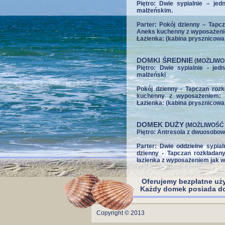
Piętro: Dwie sypialnie – je
małżeńskim.
Parter: Pokój dzienny – Tapcz
Aneks kuchenny z wyposażeniem:
Łazienka: (kabina prysznicowa
DOMKI ŚREDNIE
(MOŻLIWO
Piętro: Dwie sypialnie - je
małżeński
Pokój dzienny - Tapczan rozk
kuchenny z wyposażeniem: (t
Łazienka: (kabina prysznicowa
DOMEK DUŻY
(MOŻLIWOŚĆ
Piętro: Antresola z dwuosobo
Parter: Dwie oddzielne sypial
dzienny - Tapczan rozkładany
łazienka z wyposażeniem jak 
Oferujemy bezpłatne uż
Każdy domek posiada do 
Copyright © 2013